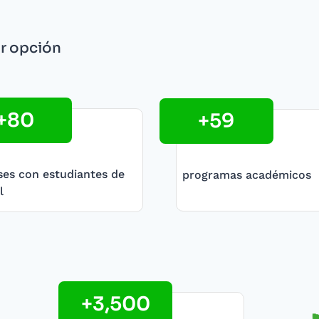
r opción
+80
+59
ses con estudiantes de
programas académicos
l
+3,500