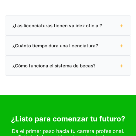
+
¿Las licenciaturas tienen validez oficial?
Sí, todas nuestras licenciaturas cuentan con validez
+
oficial SEP (Secretaría de Educación Pública) en
¿Cuánto tiempo dura una licenciatura?
México.
Puedes graduarte en tan solo 2 años y 2 meses con
+
nuestro programa acelerado, o completarla en el
¿Cómo funciona el sistema de becas?
tiempo tradicional de 3 a 4 años.
Ofrecemos becas académicas de hasta el 60% según
tu perfil. Contáctanos para conocer las opciones
disponibles.
¿Listo para comenzar tu futuro?
Da el primer paso hacia tu carrera profesional.