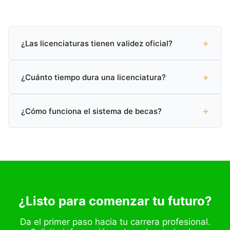
+
¿Las licenciaturas tienen validez oficial?
Sí, todas nuestras licenciaturas cuentan con validez
+
oficial SEP (Secretaría de Educación Pública) en
¿Cuánto tiempo dura una licenciatura?
México.
Puedes graduarte en tan solo 2 años y 2 meses con
+
nuestro programa acelerado, o completarla en el
¿Cómo funciona el sistema de becas?
tiempo tradicional de 3 a 4 años.
Ofrecemos becas académicas de hasta el 60% según
tu perfil. Contáctanos para conocer las opciones
disponibles.
¿Listo para comenzar tu futuro?
Da el primer paso hacia tu carrera profesional.