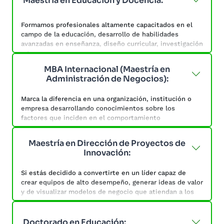
Maestría en Educación y Docencia:
Formamos profesionales altamente capacitados en el
campo de la educación, desarrollo de habilidades
avanzadas en enseñanza, diseño curricular, investigación
educativa y liderazgo pedagógico.
MBA Internacional (Maestría en
Estarás preparado para asumir roles de liderazgo y
Administración de Negocios):
mejorar la calidad de la enseñanza y el aprendizaje.
Marca la diferencia en una organización, institución o
Aprenderás de Multimedia educativa, Instrumentos de
empresa desarrollando conocimientos sobre los
evaluación, Innovación educativa y Programas por
factores que inciden en el comportamiento
competencias.
organizacional, a fin de gestionar estratégicamente los
recursos empresariales y tomar decisiones asertivas
Maestría en Dirección de Proyectos de
que generen ventajas competitivas.
Innovación:
Programa centrado en la administración y dirección de
Si estás decidido a convertirte en un líder capaz de
empresas. Desarrolla habilidades de liderazgo, toma de
crear equipos de alto desempeño, generar ideas de valor
decisiones y resolución de problemas.
y de visualizar modelos de negocio que atiendan a los
objetivos de un proyecto, esta maestría cumple con lo
que estás buscando.
Doctorado en Educación: