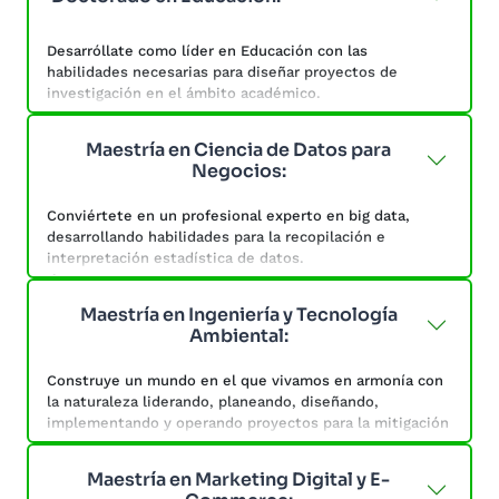
Desarróllate en un entorno de aprendizaje mediante la
experimentación y la innovación basada en los procesos,
Desarróllate como líder en Educación con las
la resolución de problemas y la adquisición de
habilidades necesarias para diseñar proyectos de
competencias y habilidades.
investigación en el ámbito académico.
Establece medidas y herramientas que puedan
Maestría en Ciencia de Datos para
garantizar la calidad educativa a través del conocimiento
Negocios:
de las políticas educativas, que representan un
elemento primordial en la conformación del sistema
Conviértete en un profesional experto en big data,
educativo de una nación.
desarrollando habilidades para la recopilación e
interpretación estadística de datos.
Esta maestría tiene como objetivo formarte con
conocimientos en la modelación, interpretación e
Maestría en Ingeniería y Tecnología
incorporación de datos para la toma de decisiones de
Ambiental:
una organización, mediante métodos cuantitativos que
ayuden a maximizar los resultados y la gestión de
Construye un mundo en el que vivamos en armonía con
cambios organizacionales.
la naturaleza liderando, planeando, diseñando,
implementando y operando proyectos para la mitigación
y control de la contaminación ambiental causada por las
actividades humanas.
Maestría en Marketing Digital y E-