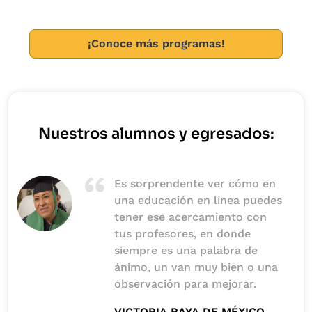
a la compra, venta o intercambio de bienes y servicios
en diferentes divisas y formas de pago, entre distintos
países o distintas zonas geográficas.
¡Conoce más programas!
Nuestros alumnos y egresados:
Es sorprendente ver cómo en
una educación en línea puedes
tener ese acercamiento con
tus profesores, en donde
siempre es una palabra de
ánimo, un van muy bien o una
observación para mejorar.
VICTORIA RAYA DE MÉXICO,