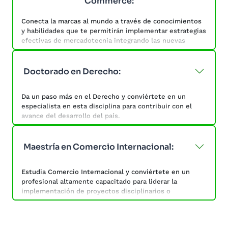
Commerce:
Esta maestría te ayudará a manejar y conservar los
recursos naturales, conocer sobre seguridad e higiene
Conecta la marcas al mundo a través de conocimientos
aplicados al ambiente y tomar decisiones en torno a
y habilidades que te permitirán implementar estrategias
desafíos ambientales.
efectivas de mercadotecnia integrando las nuevas
tecnologías de la información y la comunicación.
Tendrás la capacidad de evaluar tácticas de
Doctorado en Derecho:
comercialización digital a través del análisis de la
información obtenida en pruebas de mercado y formular
Da un paso más en el Derecho y conviértete en un
procesos de posicionamiento de servicios, marcas y
especialista en esta disciplina para contribuir con el
productos tanto en medios tradicionales como digitales.
avance del desarrollo del país.
Ayuda a garantizar el funcionamiento eficiente de los
mercados, generar certeza jurídica, garantizar derechos
Maestría en Comercio Internacional:
de propiedad, así como evitar daños a la salud, al
bienestar de la población, a la salud animal y vegetal, al
Estudia Comercio Internacional y conviértete en un
medio ambiente, a los recursos naturales y a la
profesional altamente capacitado para liderar la
economía.
implementación de proyectos disciplinarios o
multidisciplinarios.
Desarrolla tus habilidades y conocimientos con respecto