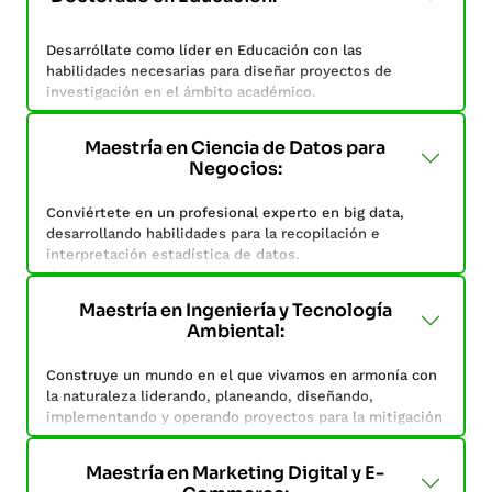
Desarróllate en un entorno de aprendizaje mediante la
experimentación y la innovación basada en los procesos,
Desarróllate como líder en Educación con las
la resolución de problemas y la adquisición de
habilidades necesarias para diseñar proyectos de
competencias y habilidades.
investigación en el ámbito académico.
Establece medidas y herramientas que puedan
Maestría en Ciencia de Datos para
garantizar la calidad educativa a través del conocimiento
Negocios:
de las políticas educativas, que representan un
elemento primordial en la conformación del sistema
Conviértete en un profesional experto en big data,
educativo de una nación.
desarrollando habilidades para la recopilación e
interpretación estadística de datos.
Esta maestría tiene como objetivo formarte con
conocimientos en la modelación, interpretación e
Maestría en Ingeniería y Tecnología
incorporación de datos para la toma de decisiones de
Ambiental:
una organización, mediante métodos cuantitativos que
ayuden a maximizar los resultados y la gestión de
Construye un mundo en el que vivamos en armonía con
cambios organizacionales.
la naturaleza liderando, planeando, diseñando,
implementando y operando proyectos para la mitigación
y control de la contaminación ambiental causada por las
actividades humanas.
Maestría en Marketing Digital y E-