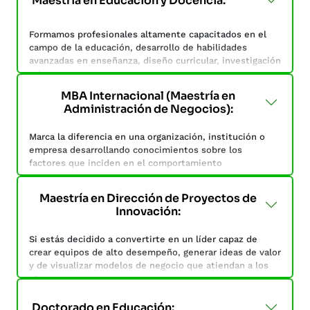
Maestría en Educación y Docencia:
Formamos profesionales altamente capacitados en el
campo de la educación, desarrollo de habilidades
avanzadas en enseñanza, diseño curricular, investigación
educativa y liderazgo pedagógico.
MBA Internacional (Maestría en
Estarás preparado para asumir roles de liderazgo y
Administración de Negocios):
mejorar la calidad de la enseñanza y el aprendizaje.
Marca la diferencia en una organización, institución o
Aprenderás de Multimedia educativa, Instrumentos de
empresa desarrollando conocimientos sobre los
evaluación, Innovación educativa y Programas por
factores que inciden en el comportamiento
competencias.
organizacional, a fin de gestionar estratégicamente los
recursos empresariales y tomar decisiones asertivas
Maestría en Dirección de Proyectos de
que generen ventajas competitivas.
Innovación:
Programa centrado en la administración y dirección de
Si estás decidido a convertirte en un líder capaz de
empresas. Desarrolla habilidades de liderazgo, toma de
crear equipos de alto desempeño, generar ideas de valor
decisiones y resolución de problemas.
y de visualizar modelos de negocio que atiendan a los
objetivos de un proyecto, esta maestría cumple con lo
que estás buscando.
Doctorado en Educación: