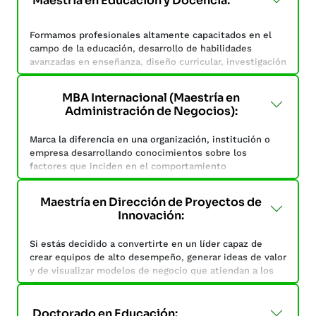
Maestría en Educación y Docencia:
Formamos profesionales altamente capacitados en el
campo de la educación, desarrollo de habilidades
avanzadas en enseñanza, diseño curricular, investigación
educativa y liderazgo pedagógico.
MBA Internacional (Maestría en
Estarás preparado para asumir roles de liderazgo y
Administración de Negocios):
mejorar la calidad de la enseñanza y el aprendizaje.
Marca la diferencia en una organización, institución o
Aprenderás de Multimedia educativa, Instrumentos de
empresa desarrollando conocimientos sobre los
evaluación, Innovación educativa y Programas por
factores que inciden en el comportamiento
competencias.
organizacional, a fin de gestionar estratégicamente los
recursos empresariales y tomar decisiones asertivas
Maestría en Dirección de Proyectos de
que generen ventajas competitivas.
Innovación:
Programa centrado en la administración y dirección de
Si estás decidido a convertirte en un líder capaz de
empresas. Desarrolla habilidades de liderazgo, toma de
crear equipos de alto desempeño, generar ideas de valor
decisiones y resolución de problemas.
y de visualizar modelos de negocio que atiendan a los
objetivos de un proyecto, esta maestría cumple con lo
que estás buscando.
Doctorado en Educación: