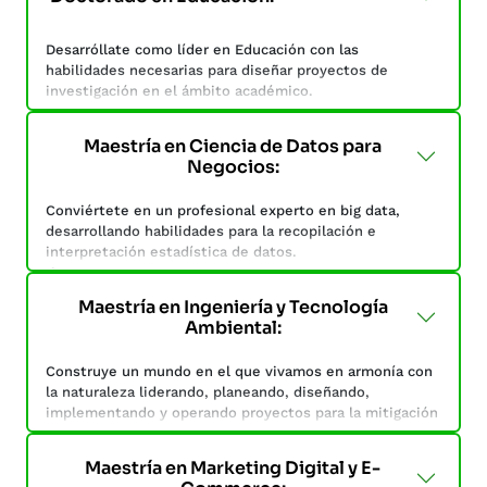
Desarróllate en un entorno de aprendizaje mediante la
experimentación y la innovación basada en los procesos,
Desarróllate como líder en Educación con las
la resolución de problemas y la adquisición de
habilidades necesarias para diseñar proyectos de
competencias y habilidades.
investigación en el ámbito académico.
Establece medidas y herramientas que puedan
Maestría en Ciencia de Datos para
garantizar la calidad educativa a través del conocimiento
Negocios:
de las políticas educativas, que representan un
elemento primordial en la conformación del sistema
Conviértete en un profesional experto en big data,
educativo de una nación.
desarrollando habilidades para la recopilación e
interpretación estadística de datos.
Esta maestría tiene como objetivo formarte con
conocimientos en la modelación, interpretación e
Maestría en Ingeniería y Tecnología
incorporación de datos para la toma de decisiones de
Ambiental:
una organización, mediante métodos cuantitativos que
ayuden a maximizar los resultados y la gestión de
Construye un mundo en el que vivamos en armonía con
cambios organizacionales.
la naturaleza liderando, planeando, diseñando,
implementando y operando proyectos para la mitigación
y control de la contaminación ambiental causada por las
actividades humanas.
Maestría en Marketing Digital y E-