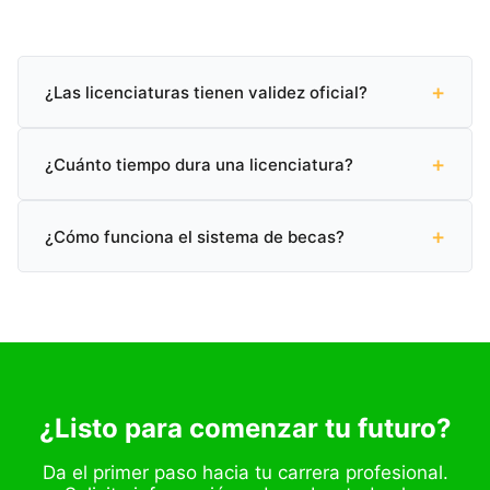
+
¿Las licenciaturas tienen validez oficial?
Sí, todas nuestras licenciaturas cuentan con validez
+
oficial SEP (Secretaría de Educación Pública) en
¿Cuánto tiempo dura una licenciatura?
México.
Puedes graduarte en tan solo 2 años y 2 meses con
+
nuestro programa acelerado, o completarla en el
¿Cómo funciona el sistema de becas?
tiempo tradicional de 3 a 4 años.
Ofrecemos becas académicas de hasta el 60% según
tu perfil. Contáctanos para conocer las opciones
disponibles.
¿Listo para comenzar tu futuro?
Da el primer paso hacia tu carrera profesional.